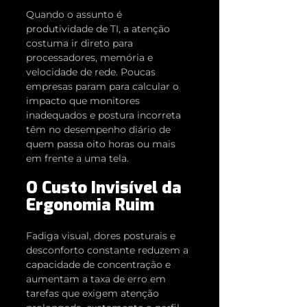
Quando o assunto é 
produtividade de TI, a atenção 
costuma ir direto para 
processadores, memória e 
velocidade de rede. Poucas 
empresas param para calcular o 
impacto que monitores 
inadequados e postura incorreta 
têm no desempenho diário de 
quem passa oito horas ou mais 
em frente a uma tela.
O Custo Invisível da 
Ergonomia Ruim
Fadiga visual, dores posturais e 
desconforto constante reduzem a 
capacidade de concentração e 
aumentam a taxa de erro em 
tarefas que exigem atenção 