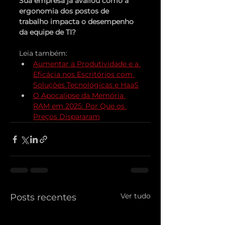
Sua empresa já avaliou como a 
ergonomia dos postos de 
trabalho impacta o desempenho 
da equipe de TI?
Leia também: 
Aumentar a Produtividade e a 
Eficácia nos Escritórios com 
Soluções Tecnológicas e HaaS
O Apocalipse da Memória 
RAM em 2025: Por Que os 
Preços Dispararam
Ver tudo
Posts recentes